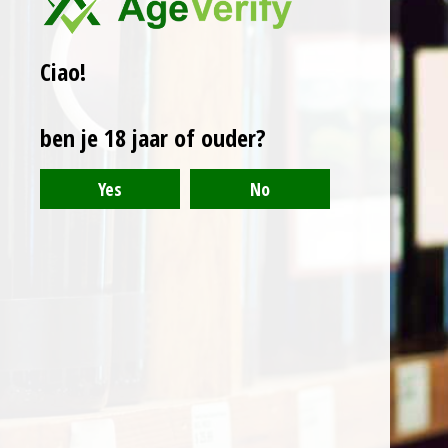
Retourneren
Ciao!
Levertijd en verzendkosten
Contact
ben je 18 jaar of ouder?
Klachten
Betaalmethodes
Algemene voorwaarden
AperoVino
Driehuizen 47 | B-2490 Balen
Mobiel: +32 493 87 85 86
Email:
info@apero-vino.be
KBC: BE14 7370 5853 3883