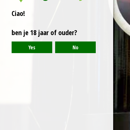
Ciao!
ben je 18 jaar of ouder?