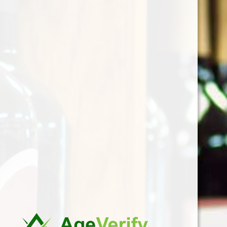
²Mooi gebalanceerde en
intense witte wijn met toetsen
van peer en appel. Zeer
lekkere verrassende smaak die
niet alledaags is, maar een
openbaring is voor velen. Mijn
favoriete wijn in deze
prijscategorie.
Regio:
PIEMONTE
Domein:
GUASTI
CLEMENTE
Kleur:
Bianco
Druivensoort:
100%
Arneis