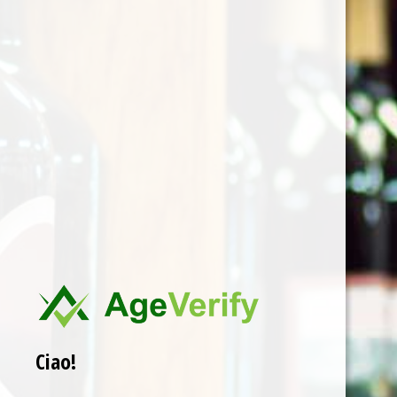
Een bouquet van wilde
bessen, met in de smaak een
mengeling van rood en rijp
fruit. Door zijn 9 maanden
rijping op Franse eiken vaten
wordt het fruit gecounterd
door lichte tannines en
vanille.
Regio:
PUGLIA
Domein:
De Feudis
Kleur:
Rosso
Druivensoort:
100%
Negroamaro
Wijnbereiding:
9
Ciao!
maanden rijping op Franse
eiken vaten