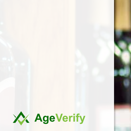
Een leuke geschenkbox vol
met top producten uit Italië!!
Met deze box heb je maak je
een liefhebber van de
Italiaanse keuken enorm
gelukkig! een box vol heerlijke
producten!
- Sugo alla Norma -
Tomatensaus - 280gr.
- Heerlijke olijfolie van Poggio
Torselli 250ml
- Black olive pate - Zwarte
pesto - 90gr.
- Pasta Tagliatelle - 500gr.
- Green olive pate - Groene